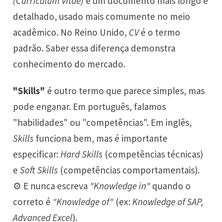
(Curriculum Vitae)
é um documento mais longo e
detalhado, usado mais comumente no meio
acadêmico. No Reino Unido,
CV
é o termo
padrão. Saber essa diferença demonstra
conhecimento do mercado.
"Skills"
é outro termo que parece simples, mas
pode enganar. Em português, falamos
"habilidades" ou "competências". Em inglês,
Skills
funciona bem, mas é importante
especificar:
Hard Skills
(competências técnicas)
e
Soft Skills
(competências comportamentais).
⚙️ E nunca escreva
"Knowledge in"
quando o
correto é
"Knowledge of"
(ex:
Knowledge of SAP,
Advanced Excel
).