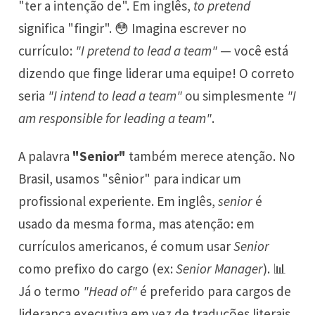
"ter a intenção de". Em inglês,
to pretend
significa "fingir". 😳 Imagina escrever no
currículo:
"I pretend to lead a team"
— você está
dizendo que finge liderar uma equipe! O correto
seria
"I intend to lead a team"
ou simplesmente
"I
am responsible for leading a team"
.
A palavra
"Senior"
também merece atenção. No
Brasil, usamos "sênior" para indicar um
profissional experiente. Em inglês,
senior
é
usado da mesma forma, mas atenção: em
currículos americanos, é comum usar
Senior
como prefixo do cargo (ex:
Senior Manager
). 📊
Já o termo
"Head of"
é preferido para cargos de
liderança executiva em vez de traduções literais