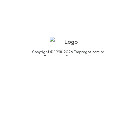
Copyright © 1998-2026 Empregos.com.br.
Todos os direitos reservados.
Persona Assessoria Empresarial LTDA
CNPJ: 94.438.033/0001-61
Avenida São Luís, nº 192, cjto. 8, Centro, São Paulo/SP
Política de Privacidade