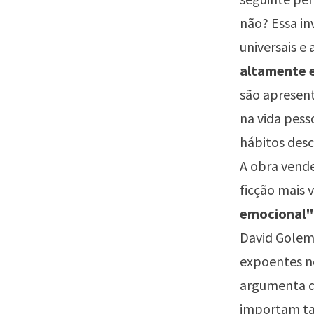
não? Essa in
universais e
altamente 
são apresent
na vida pess
hábitos desc
A obra vende
ficção mais 
emocional"
David Golema
expoentes no
argumenta q
importam ta