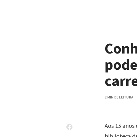
Pular para o conteúdo
Conh
pode
carr
2 MIN DE LEITURA
Aos 15 anos 
biblioteca d