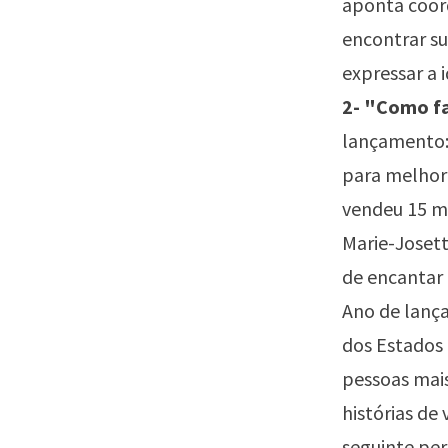
aponta coord
encontrar su
expressar a 
2- "Como fa
lançamento: 
para melhora
vendeu 15 m
Marie-Josett
de encantar 
Ano de lança
dos Estados
pessoas mais
histórias de
seguinte per