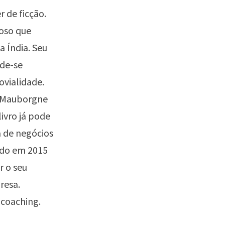
 de ficção.
oso que
a Índia. Seu
nde-se
ovialidade.
e Mauborgne
ivro já pode
a de negócios
ndo em 2015
r o seu
resa.
 coaching.