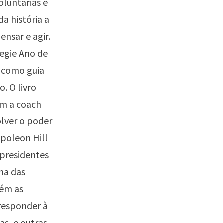
oluntárias e
da história a
ensar e agir.
egie Ano de
e como guia
. O livro
om a coach
olver o poder
poleon Hill
 presidentes
ma das
tém as
 responder à
s, e outras