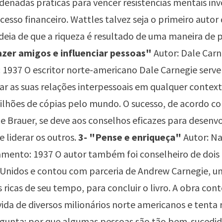
enadas práticas para vencer resistências mentais inv
cesso financeiro. Wattles talvez seja o primeiro autor 
ideia de que a riqueza é resultado de uma maneira de p
zer amigos e influenciar pessoas"
Autor: Dale Carn
1937 O escritor norte-americano Dale Carnegie serv
r as suas relações interpessoais em qualquer contexto
ilhões de cópias pelo mundo. O sucesso, de acordo c
e Brauer, se deve aos conselhos eficazes para desenv
e liderar os outros.
3- "Pense e enriqueça"
Autor: Na
mento: 1937 O autor também foi conselheiro de dois
 Unidos e contou com parceria de Andrew Carnegie, u
 ricas de seu tempo, para concluir o livro. A obra con
 vida de diversos milionários norte americanos e tenta
gunta: por que algumas pessoas são tão bem-sucedida