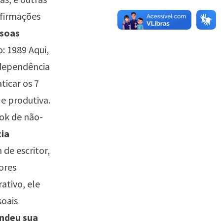
afirmações
ssoas
: 1989 Aqui,
ndependência
ticar os 7
 e produtiva.
ook de não-
cia
de escritor,
ores
ativo, ele
oais
ndeu sua