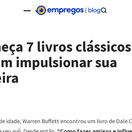
eça 7 livros clássico
m impulsionar sua
eira
de idade, Warren Buffett encontrou um livro de Dale 
e seu avô. Desde então,
“Como fazer amigos e influe