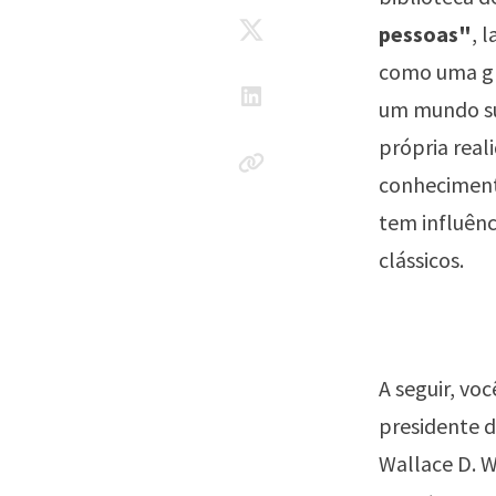
pessoas"
, 
como uma gr
um mundo su
própria rea
conhecimento
tem influênc
clássicos.
A seguir, vo
presidente 
Wallace D. W