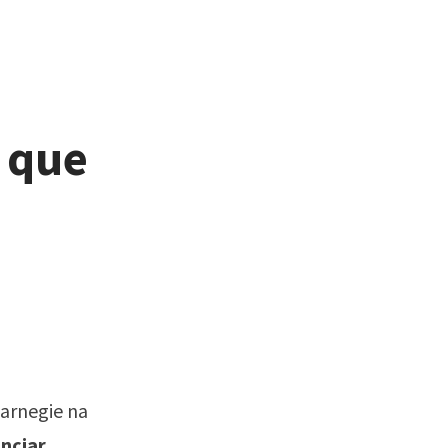
s que
Carnegie na
nciar