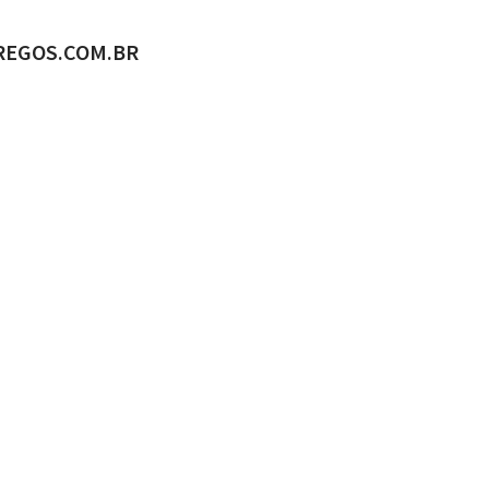
ADO POR
REGOS.COM.BR