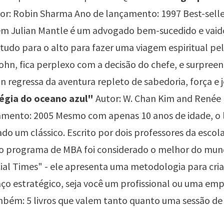
or: Robin Sharma Ano de lançamento: 1997 Best-seller
m Julian Mantle é um advogado bem-sucedido e vaid
 tudo para o alto para fazer uma viagem espiritual pel
John, fica perplexo com a decisão do chefe, e surpree
n regressa da aventura repleto de sabedoria, força e j
tégia do oceano azul"
Autor: W. Chan Kim and René
amento: 2005 Mesmo com apenas 10 anos de idade, o l
ado um clássico. Escrito por dois professores da escol
jo programa de MBA foi considerado o melhor do mu
ial Times" - ele apresenta uma metodologia para cria
ço estratégico, seja você um profissional ou uma emp
mbém:
5 livros que valem tanto quanto uma sessão de