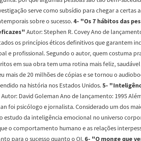
vestigação serve como subsídio para chegar a certas 
 atemporais sobre o sucesso.
4- "Os 7 hábitos das pe
eficazes"
Autor: Stephen R. Covey Ano de lançamento
ados os princípios éticos definitivos que garantem i
oal e profissional. Segundo o autor, quem costuma pra
ritos em sua obra tem uma rotina mais feliz, saudável
u mais de 20 milhões de cópias e se tornou o audiob
vendido na história nos Estados Unidos.
5- "Inteligên
Autor: David Goleman Ano de lançamento: 1995 Além 
n foi psicólogo e jornalista. Considerado um dos mai
 estudo da inteligência emocional no universo corpor
ue o comportamento humano e as relações interpess
nto para o sucesso quanto o QI.
6- "O monge que ve