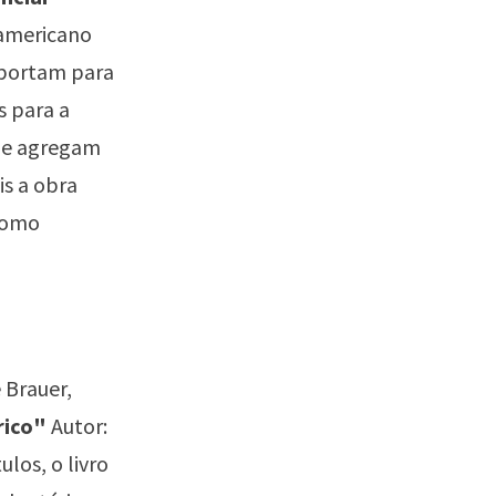
-americano
nsportam para
 para a
s e agregam
is a obra
 como
 Brauer,
 rico"
Autor:
los, o livro