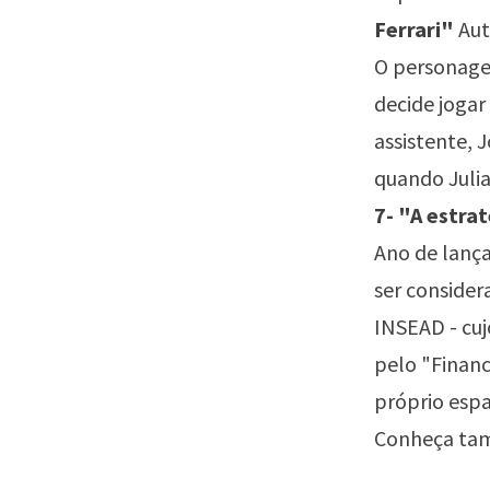
Ferrari"
Aut
O personage
decide jogar
assistente, 
quando Julia
7- "A estra
Ano de lanç
ser consider
INSEAD - cu
pelo "Financ
próprio espa
Conheça ta