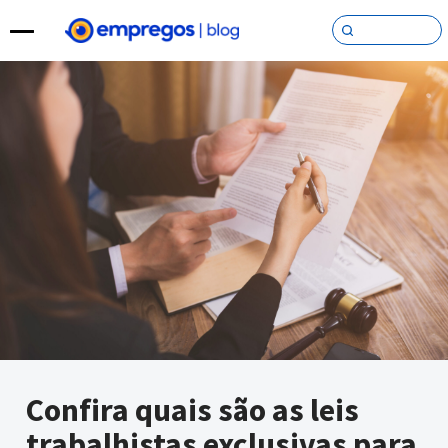
Pular para o conteúdo
Confira quais são as leis
trabalhistas exclusivas para