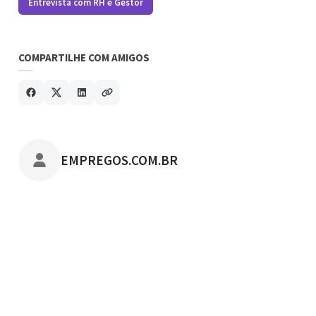
Entrevista com RH e Gestor
COMPARTILHE COM AMIGOS
POSTADO POR
EMPREGOS.COM.BR