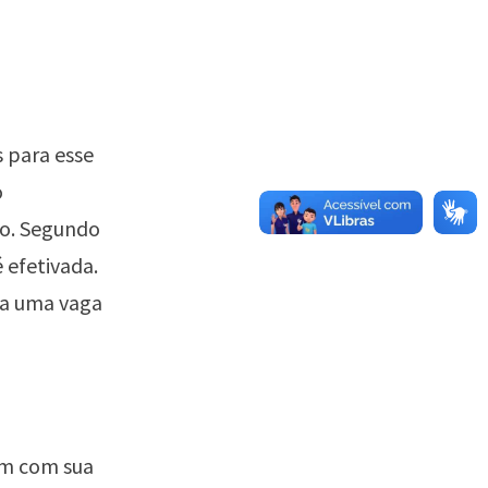
 para esse
o
lo. Segundo
 efetivada.
ra uma vaga
am com sua