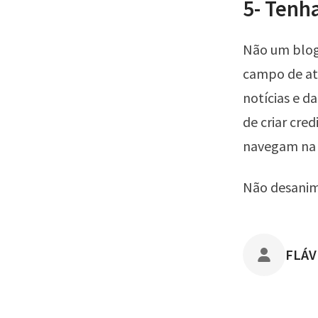
5- Tenh
Não um blog 
campo de atu
notícias e d
de criar cre
navegam na 
Não desanim
POST
FLÁV