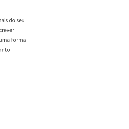
ais do seu
crever
é uma forma
uanto