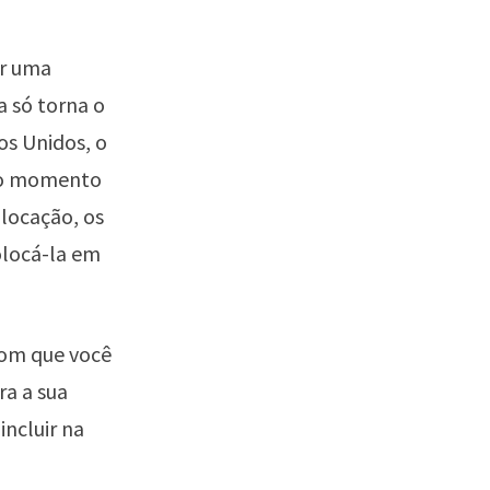
or uma
 só torna o
os Unidos, o
 o momento
locação, os
olocá-la em
com que você
a a sua
incluir na