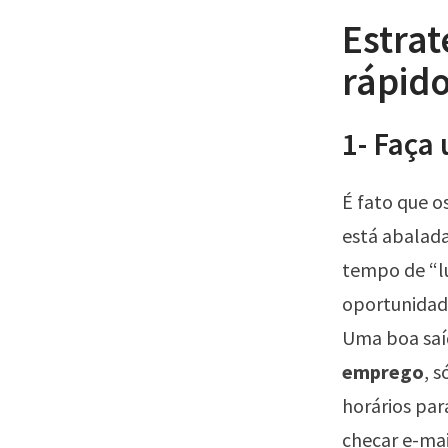
Estrat
rápid
1- Faça
É fato que o
está abalada
tempo de “l
oportunidade
Uma boa saí
emprego
, 
horários par
checar e-ma