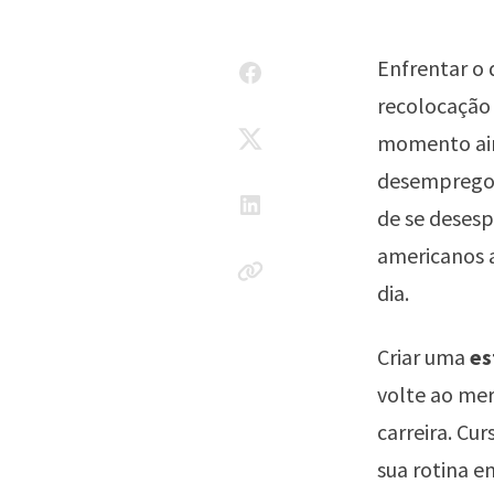
Enfrentar o 
recolocação 
momento aind
desemprego
de se desesp
americanos a
dia.
Criar uma
es
volte ao me
carreira. Cu
sua rotina 