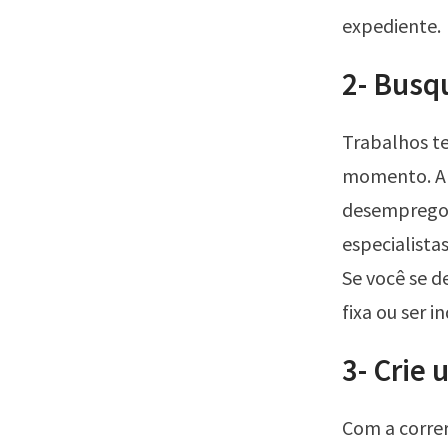
expediente.
2- Busq
Trabalhos t
momento. Al
desemprego,
especialista
Se você se d
fixa ou ser 
3- Crie
Com a correr