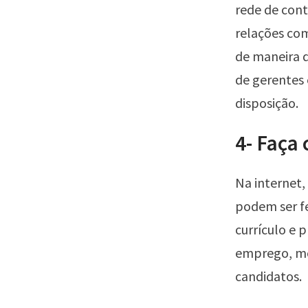
rede de con
relações com
de maneira d
de gerentes
disposição.
4- Faça 
Na internet,
podem ser fe
currículo e 
emprego, mos
candidatos.