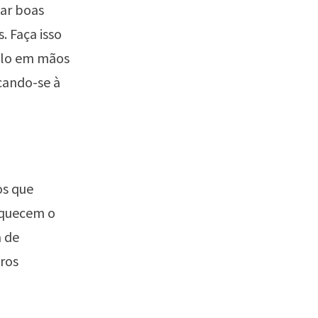
ar boas
. Faça isso
culo em mãos
cando-se à
os que
riquecem o
a de
ros