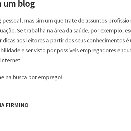
a um blog
pessoal, mas sim um que trate de assuntos profission
ação. Se trabalha na área da saúde, por exemplo, es
ar dicas aos leitores a partir dos seus conhecimentos 
dibilidade e ser visto por possíveis empregadores enq
internet.
e na busca por emprego!
ADO POR
IA FIRMINO