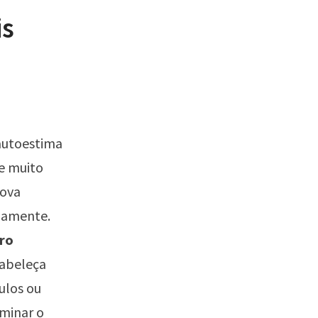
is
 autoestima
ue muito
nova
idamente.
iro
tabeleça
culos ou
minar o