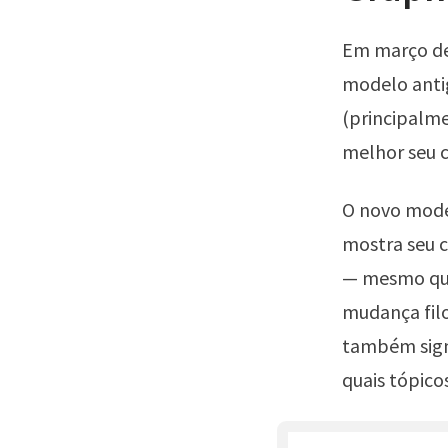
Em março de
modelo ant
(principalme
melhor seu c
O novo mode
mostra seu c
— mesmo que
mudança filo
também signi
quais tópico