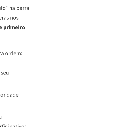
lo" na barra
vras nos
e primeiro
sta ordem:
 seu
ioridade
u
fis inativos