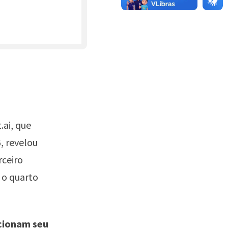
ai, que
, revelou
rceiro
e o quarto
icionam seu