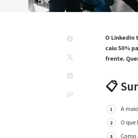
O LinkedIn 
caiu 50% pa
frente. Que
📋 Su
A maio
O que i
Como o