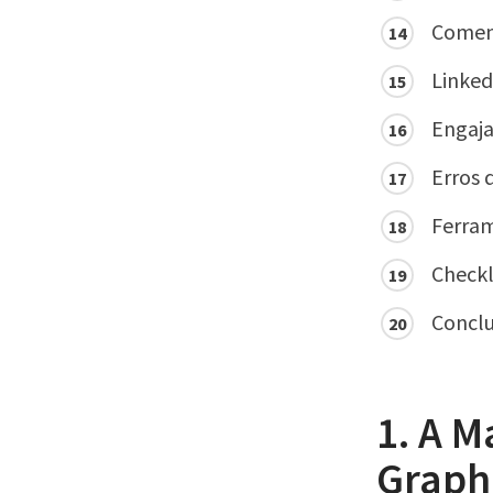
Coment
Linke
Engaja
Erros 
Ferram
Checkl
Conclu
1. A M
Graph 