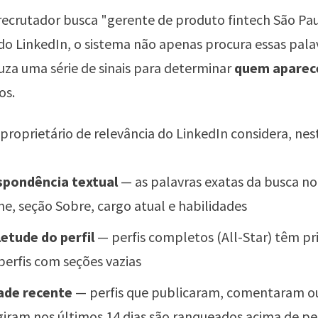
ecrutador busca "gerente de produto fintech São Pau
do LinkedIn, o sistema não apenas procura essas pala
cruza uma série de sinais para determinar
quem aparec
os.
proprietário de relevância do LinkedIn considera, ne
spondência textual
— as palavras exatas da busca no
ne, seção Sobre, cargo atual e habilidades
etude do perfil
— perfis completos (All-Star) têm pr
perfis com seções vazias
ade recente
— perfis que publicaram, comentaram o
giram nos últimos 14 dias são ranqueados acima de per