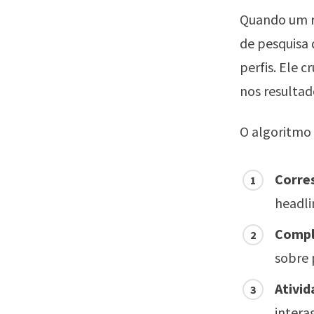
Quando um r
de pesquisa 
perfis. Ele 
nos resultad
O algoritmo 
Corre
headli
Compl
sobre 
Ativid
intera