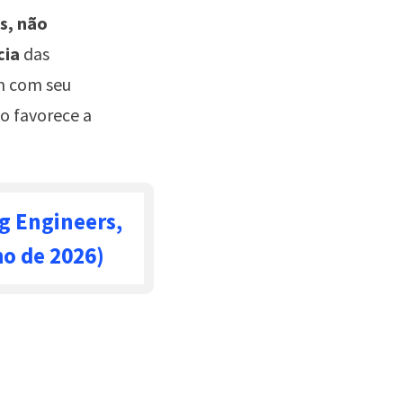
s, não
cia
das
m com seu
o favorece a
g Engineers,
ho de 2026)