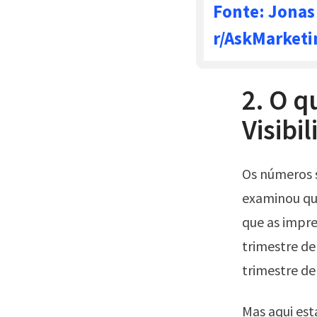
Fonte: Jonas 
r/AskMarketi
2. O q
Visibi
Os números 
examinou q
que as impre
trimestre de
trimestre de
Mas aqui est