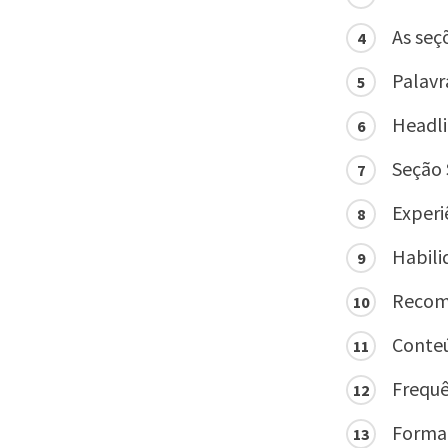
As seç
Palavr
Headli
Seção 
Experi
Habili
Recom
Conteú
Frequê
Format