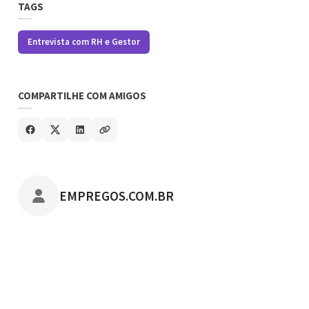
TAGS
Entrevista com RH e Gestor
COMPARTILHE COM AMIGOS
POSTADO POR
EMPREGOS.COM.BR