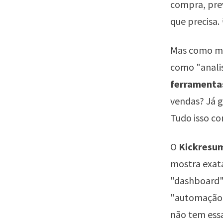
compra, prev
que precisa.
Mas como mo
como "anali
ferramentas
vendas? Já 
Tudo isso co
O
Kickresu
mostra exat
"dashboard",
"automação d
não tem essa