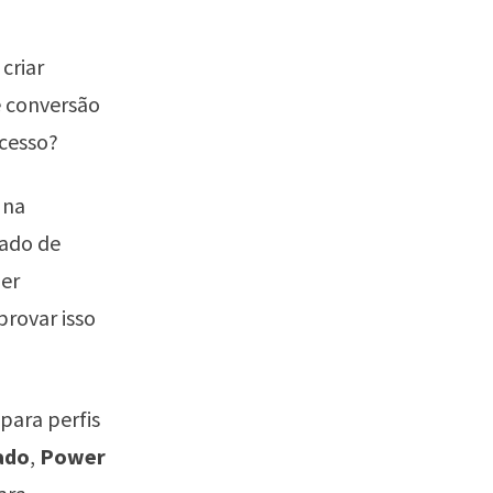
criar
 conversão
ocesso?
 na
cado de
uer
rovar isso
para perfis
ado
,
Power