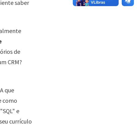
iente saber
malmente
e
tórios de
 um CRM?
IA que
ve como
 "SQL" e
seu currículo