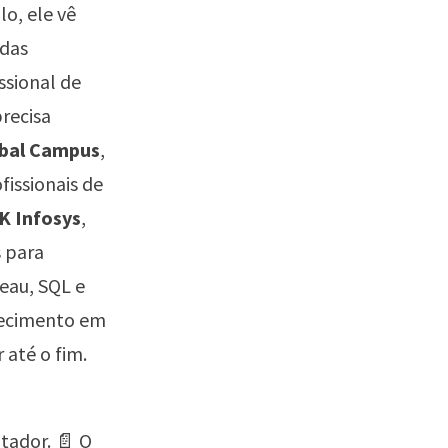
o, ele vê
 das
ssional de
recisa
obal Campus
,
fissionais de
K Infosys
,
s para
leau, SQL e
nhecimento em
 até o fim.
tador. 📄 O