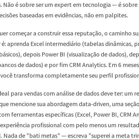
. Não é sobre ser um expert em tecnologia — é sobre
cisões baseadas em evidências, não em palpites.
er começar a construir essa reputação, o caminho su
y
é: aprenda Excel intermediário (tabelas dinâmicas, p
ásicos), depois Power BI (visualização de dados), de
bancos de dados) e por fim CRM Analytics. Em 6 mese
 você transforma completamente seu perfil profission
ideal para vendas com análise de dados deve ter: um 
l que mencione sua abordagem data-driven, uma seçã
com ferramentas específicas (Excel, Power BI, CRM An
 experiência profissional com pelo menos um resulta
l. Nada de "bati metas" — escreva "superei a meta tr