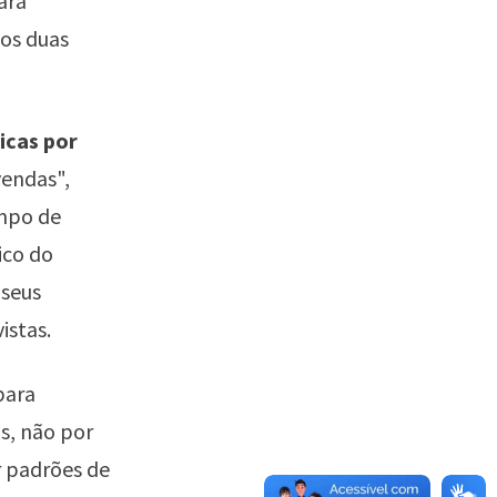
ara
nos duas
icas por
vendas",
empo de
ico do
 seus
istas.
para
s, não por
r padrões de