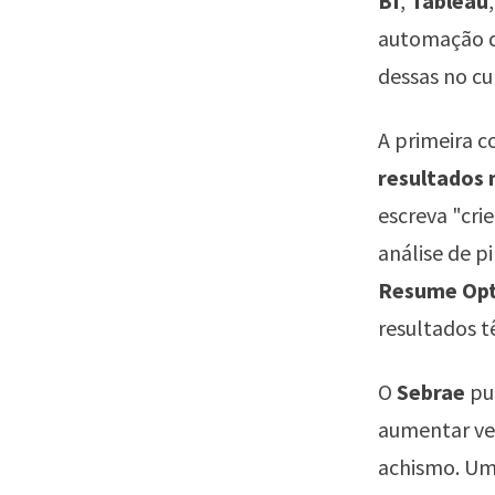
BI
,
Tableau
automação de
dessas no cu
A primeira c
resultados 
escreva "cri
análise de p
Resume Opt
resultados 
O
Sebrae
pub
aumentar ven
achismo. Um