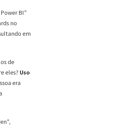
 "Power BI"
ards no
sultando em
los de
e eles?
Uso
ssoa era
a
en",