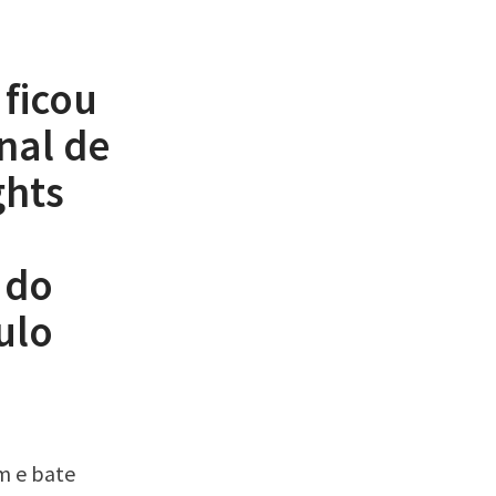
 ficou
nal de
ghts
 do
ulo
m e bate