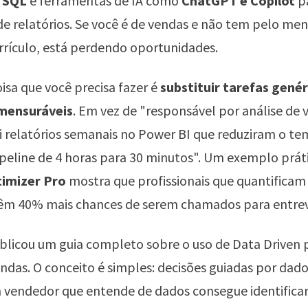
,
SQL
e ferramentas de IA como
ChatGPT e Copilot
p
 relatórios. Se você é de vendas e não tem pelo me
rrículo, está perdendo oportunidades.
oisa que você precisa fazer é
substituir tarefas genér
mensuráveis
. Em vez de "responsável por análise de 
ei relatórios semanais no Power BI que reduziram o t
ipeline de 4 horas para 30 minutos". Um exemplo prát
imizer Pro
mostra que profissionais que quantificam
têm 40% mais chances de serem chamados para entrev
licou um guia completo sobre o uso de Data Driven 
das. O conceito é simples: decisões guiadas por dado
 vendedor que entende de dados consegue identifica