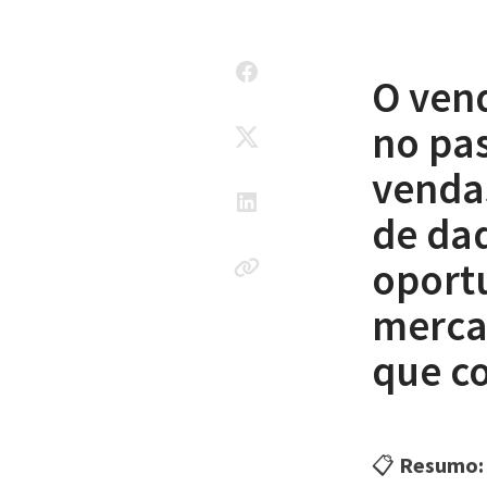
O vend
no pas
vendas
de da
oport
mercad
que co
📋
Resumo: