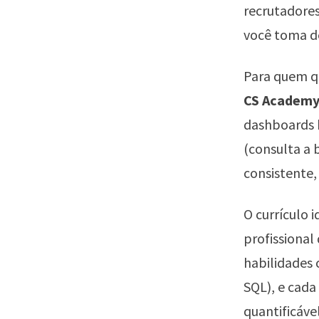
recrutadores
você toma de
Para quem qu
CS Academ
dashboards b
(consulta a 
consistente,
O currículo 
profissiona
habilidades 
SQL), e cada
quantificáve