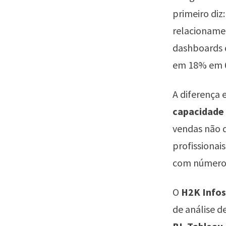
primeiro diz
relacionamen
dashboards 
em 18% em 6 
A diferença 
capacidade
vendas não q
profissiona
com número
O
H2K Infos
de análise d