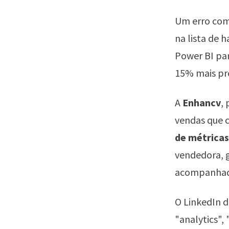
Um erro co
na lista de 
Power BI pa
15% mais pre
A
Enhancv
,
vendas que 
de métricas
vendedora, g
acompanhada
O LinkedIn d
"analytics"