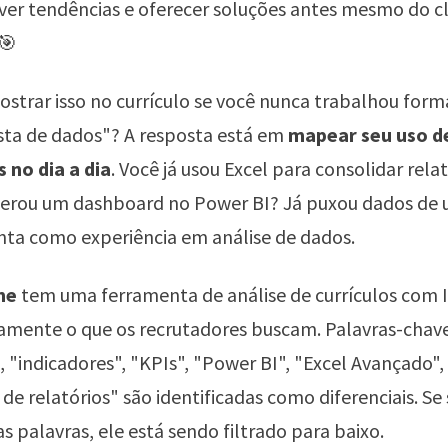
er tendências e oferecer soluções antes mesmo do cl
 🎯
strar isso no currículo se você nunca trabalhou for
sta de dados"? A resposta está em
mapear seu uso d
 no dia a dia
. Você já usou Excel para consolidar rela
gerou um dashboard no Power BI? Já puxou dados de
nta como experiência em análise de dados.
me
tem uma ferramenta de análise de currículos com 
amente o que os recrutadores buscam. Palavras-cha
 "indicadores", "KPIs", "Power BI", "Excel Avançado",
e relatórios" são identificadas como diferenciais. Se 
s palavras, ele está sendo filtrado para baixo.