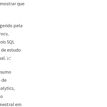
 mostrar que
gerido pela
rocv,
pois SQL
s de estudo
al. 📈
resumo
o de
alytics,
do
imestral em