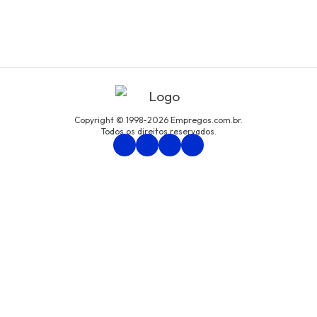
Copyright © 1998-2026 Empregos.com.br.
Todos os direitos reservados.
Persona Assessoria Empresarial LTDA
CNPJ: 94.438.033/0001-61
Avenida São Luís, nº 192, cjto. 8, Centro, São Paulo/SP
Política de Privacidade