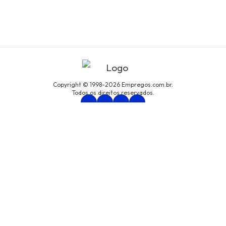
Copyright © 1998-2026 Empregos.com.br.
Todos os direitos reservados.
Persona Assessoria Empresarial LTDA
CNPJ: 94.438.033/0001-61
Avenida São Luís, nº 192, cjto. 8, Centro, São Paulo/SP
Política de Privacidade