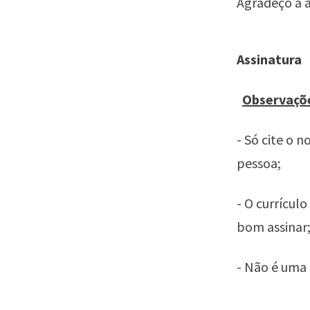
Agradeço a a
Assinatura
Observaçõ
- Só cite o 
pessoa;
- O currícul
bom assinar
- Não é uma 