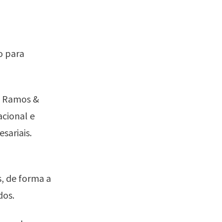
o para
a Ramos &
acional e
sariais.
, de forma a
dos.