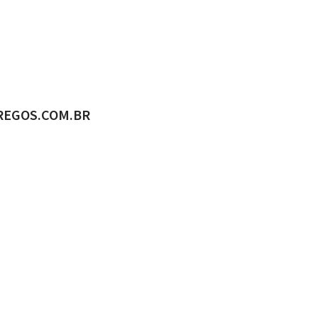
ADO POR
REGOS.COM.BR