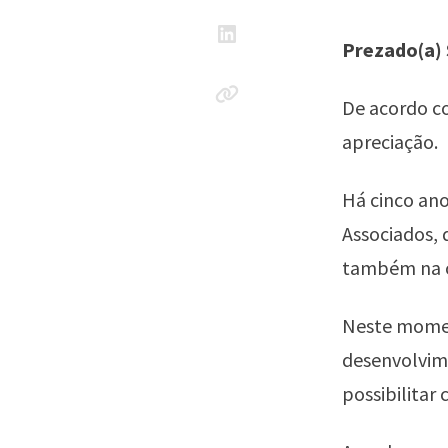
Prezado(a) 
De acordo co
apreciação.
Há cinco an
Associados, 
também na o
Neste momen
desenvolvime
possibilitar