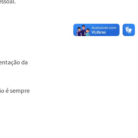
ssoal.
ientação da
ção é sempre