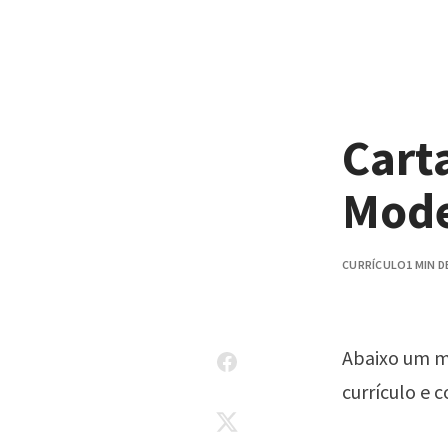
Pular para o conteúdo
Cart
Mode
CURRÍCULO
1 MIN D
Abaixo um 
currículo e 