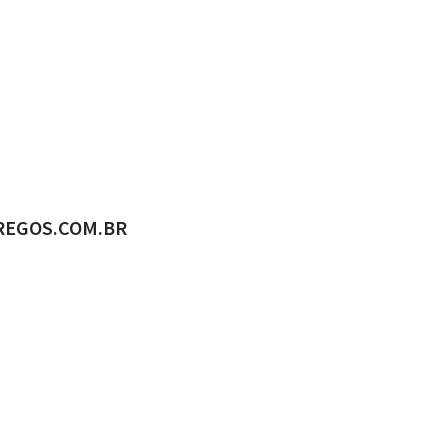
ADO POR
REGOS.COM.BR