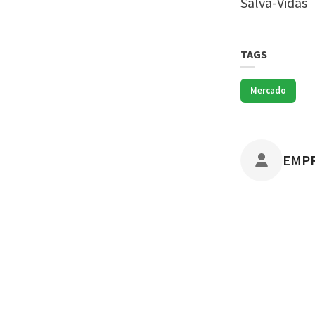
Salva-Vidas
TAGS
Mercado
POST
EMP