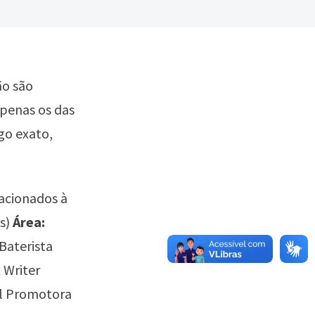
ão são
apenas os das
go exato,
lacionados à
s)
Área:
 Baterista
 Writer
al Promotora