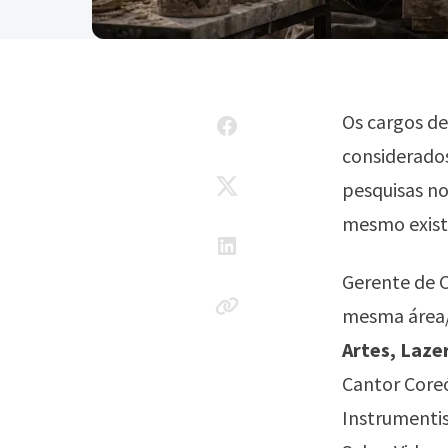
Os cargos d
considerados
pesquisas n
mesmo exist
Gerente de C
mesma área/
Artes, Laze
Cantor Coreó
Instrumentis