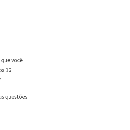
 que você
os 16
*
 as questões