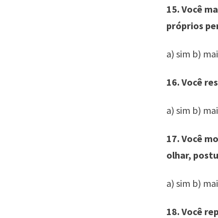
15. Você ma
próprios p
a) sim b) ma
16. Você re
a) sim b) ma
17. Você mo
olhar, post
a) sim b) ma
18. Você re