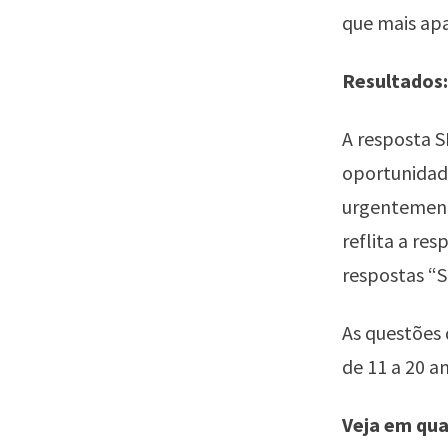
que mais apa
Resultados:
A resposta 
oportunidade
urgentement
reflita a re
respostas “
As questões 
de 11 a 20 a
Veja em qua