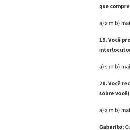
que compr
a) sim b) ma
19. Você pr
interlocutor
a) sim b) ma
20. Você re
sobre você)
a) sim b) ma
Gabarito:
Co