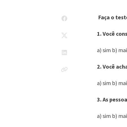
Faça o test
1. Você con
a) sim b) ma
2. Você ach
a) sim b) ma
3. As pesso
a) sim b) ma