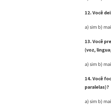
12. Você de
a) sim b) ma
13. Você pr
(voz, lingu
a) sim b) ma
14. Você fo
paralelas)?
a) sim b) ma