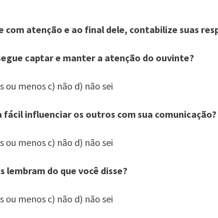
e com atenção e ao final dele, contabilize suas re
segue captar e manter a atenção do ouvinte?
is ou menos c) não d) não sei
a fácil influenciar os outros com sua comunicação?
is ou menos c) não d) não sei
as lembram do que você disse?
is ou menos c) não d) não sei