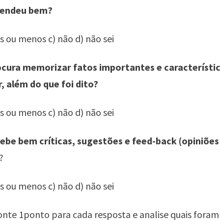
eendeu bem?
is ou menos c) não d) não sei
ocura memorizar fatos importantes e característi
, além do que foi dito?
is ou menos c) não d) não sei
cebe bem críticas, sugestões e feed-back (opiniões
?
is ou menos c) não d) não sei
nte 1ponto para cada resposta e analise quais foram