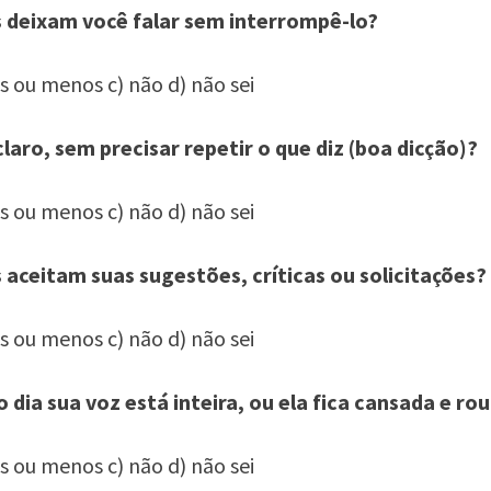
s deixam você falar sem interrompê-lo?
is ou menos c) não d) não sei
claro, sem precisar repetir o que diz (boa dicção)?
is ou menos c) não d) não sei
s aceitam suas sugestões, críticas ou solicitações?
is ou menos c) não d) não sei
do dia sua voz está inteira, ou ela fica cansada e ro
is ou menos c) não d) não sei