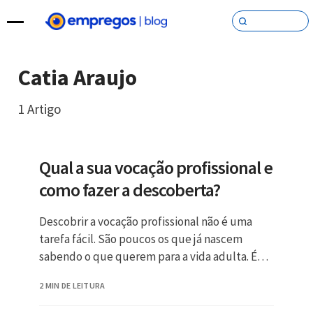
Pular para o conteúdo
Catia Araujo
1
Artigo
Qual a sua vocação profissional e
como fazer a descoberta?
Descobrir a vocação profissional não é uma
tarefa fácil. São poucos os que já nascem
sabendo o que querem para a vida adulta. É
comum
2 MIN DE LEITURA