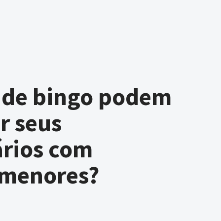
s de bingo podem
r seus
ários com
 menores?