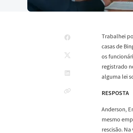
Trabalhei p
casas de Bin
os funcionár
registrado n
alguma lei 
RESPOSTA
Anderson, Em
mesmo empre
rescisão. Na