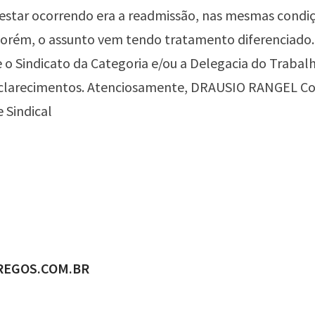
 estar ocorrendo era a readmissão, nas mesmas condi
Porém, o assunto vem tendo tratamento diferenciado.
 o Sindicato da Categoria e/ou a Delegacia do Trabal
clarecimentos. Atenciosamente, DRAUSIO RANGEL Co
e Sindical
ADO POR
REGOS.COM.BR