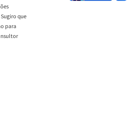
ções
 Sugiro que
ho para
nsultor