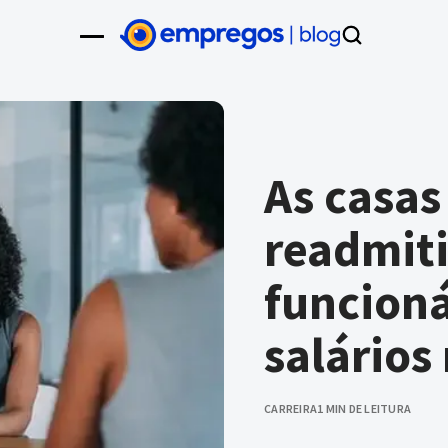
As casa
readmiti
funcion
salários
CARREIRA
1 MIN DE LEITURA