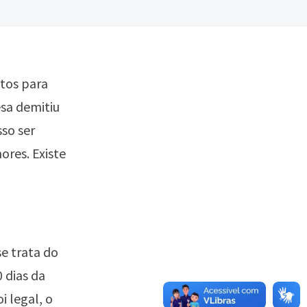
tos para
esa demitiu
sso ser
ores. Existe
se trata do
 dias da
i legal, o