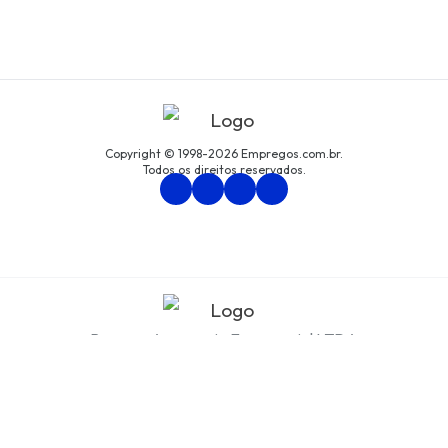
Copyright © 1998-2026 Empregos.com.br.
Todos os direitos reservados.
Persona Assessoria Empresarial LTDA
CNPJ: 94.438.033/0001-61
Avenida São Luís, nº 192, cjto. 8, Centro, São Paulo/SP
Política de Privacidade