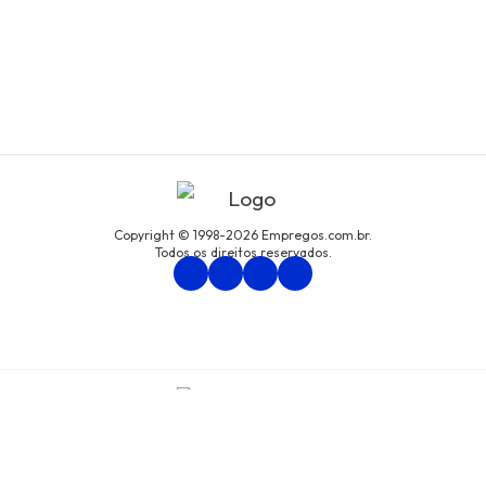
Copyright © 1998-2026 Empregos.com.br.
Todos os direitos reservados.
Persona Assessoria Empresarial LTDA
CNPJ: 94.438.033/0001-61