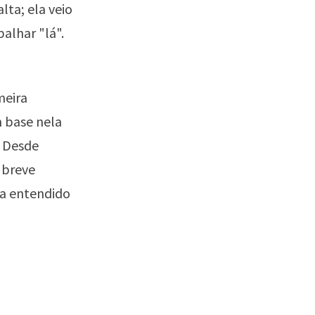
lta; ela veio
balhar "lá".
meira
m base nela
. Desde
 breve
ia entendido