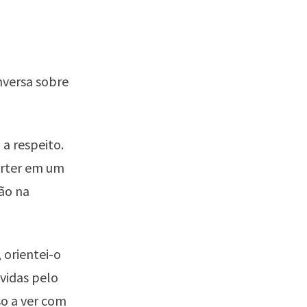
nversa sobre
 a respeito.
órter em um
são na
 orientei-o
vidas pelo
so a ver com