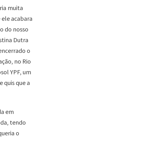
ria muita
 ele acabara
do do nosso
stina Dutra
 encerrado o
ação, no Rio
psol YPF, um
e quis que a
ada em
ada, tendo
queria o