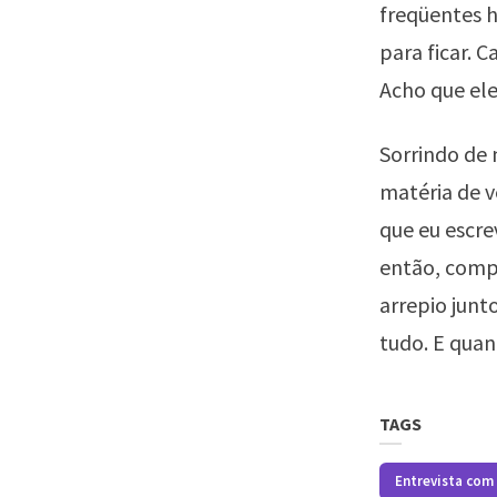
freqüentes h
para ficar. 
Acho que ele 
Sorrindo de
matéria de v
que eu escre
então, compl
arrepio junt
tudo. E quant
TAGS
Entrevista com