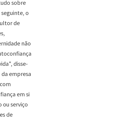
tudo sobre
 seguinte, o
ultor de
s,
ernidade não
autoconfiança
da", disse-
o da empresa
a com
fiança em si
 ou serviço
es de