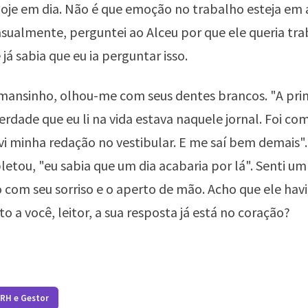
oje em dia. Não é que emoção no trabalho esteja em a
Casualmente, perguntei ao Alceu por que ele queria tra
já sabia que eu ia perguntar isso.
 mansinho, olhou-me com seus dentes brancos. "A pri
erdade que eu li na vida estava naquele jornal. Foi co
vi minha redação no vestibular. E me saí bem demais"
etou, "eu sabia que um dia acabaria por lá". Senti um
o com seu sorriso e o aperto de mão. Acho que ele hav
o a você, leitor, a sua resposta já está no coração?
 RH e Gestor