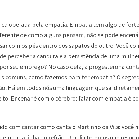
gica operada pela empatia. Empatia tem algo de for
Diferente de como alguns pensam, não se pode encená
nsar com os pés dentro dos sapatos do outro. Você co
ar de perceber a candura e a persistência de uma mulhe
or seu emprego? No caso dela, a progesterona conta 
ais comuns, como fazemos para ter empatia? O segred
ão. Há em todos nós uma linguagem que sai diretame
ito. Encenar é com o cérebro; falar com empatia é co
ido com cantar como canta o Martinho da Vila: você n
so em cada linha do refrão. Um dia teremos que respo