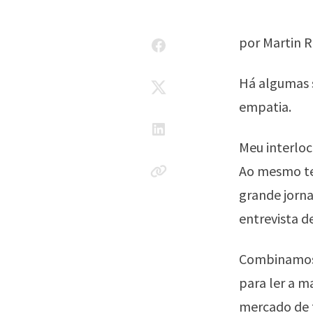
por Martin R
Há algumas 
empatia.
Meu interloc
Ao mesmo te
grande jorna
entrevista d
Combinamos q
para ler a m
mercado de t