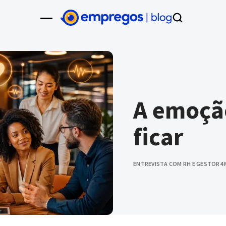
A emoçã
ficar
ENTREVISTA COM RH E GESTOR
4 