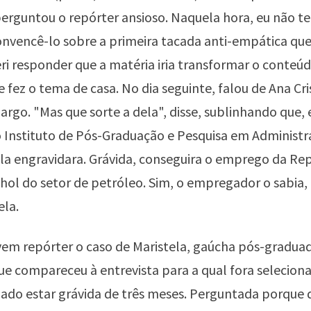
erguntou o repórter ansioso. Naquela hora, eu não te
nvencê-lo sobre a primeira tacada anti-empática que
eri responder que a matéria iria transformar o conteú
e fez o tema de casa. No dia seguinte, falou de Ana Cri
largo. "Mas que sorte a dela", disse, sublinhando que,
Instituto de Pós-Graduação e Pesquisa em Administr
ela engravidara. Grávida, conseguira o emprego da Re
ol do setor de petróleo. Sim, o empregador o sabia, 
ela.
vem repórter o caso de Maristela, gaúcha pós-gradu
e compareceu à entrevista para a qual fora selecion
ado estar grávida de três meses. Perguntada porque 