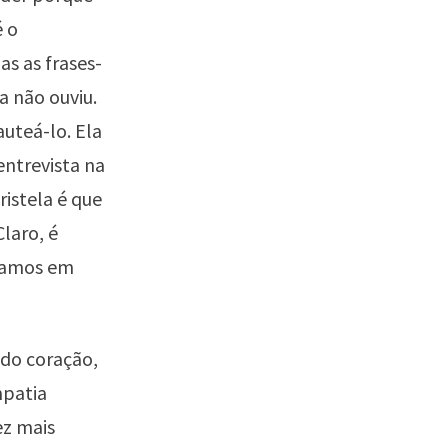
é o
s as frases-
a não ouviu.
auteá-lo. Ela
entrevista na
ristela é que
laro, é
lhamos em
 do coração,
mpatia
ez mais