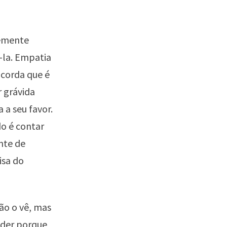
temente
-la. Empatia
ncorda que é
r grávida
a seu favor.
o é contar
nte de
isa do
ão o vê, mas
nder porque