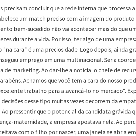
es precisam concluir que a rede interna que processa a
belece um match preciso com a imagem do produto o
ento bem-sucedido não vai acontecer mais do que u
ezes durante a vida. Por isso, ter algo de uma empres
ão "na cara" é uma preciosidade. Logo depois, ainda gr
onseguiu emprego em uma multinacional. Seria coord
ea de marketing. Ao dar-lhe a notícia, o chefe de rec
Parabéns. Achamos que você tem a cara do nosso prod
excelente trabalho para alavancá-lo no mercado". Exp
 decisões desse tipo muitas vezes decorrem da empat
 Ao pressentir que o potencial da candidata grávida q
cença-maternidade, a empresa apostava nela. Ao perc
eitava com o filho por nascer, uma janela se abria em