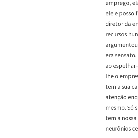
emprego, ela
ele e posso 
diretor da e
recursos hum
argumentou 
era sensato.
ao espelhar-
lhe o empre
tem a sua ca
atenção enqu
mesmo. Só s
tem a nossa 
neurônios ce