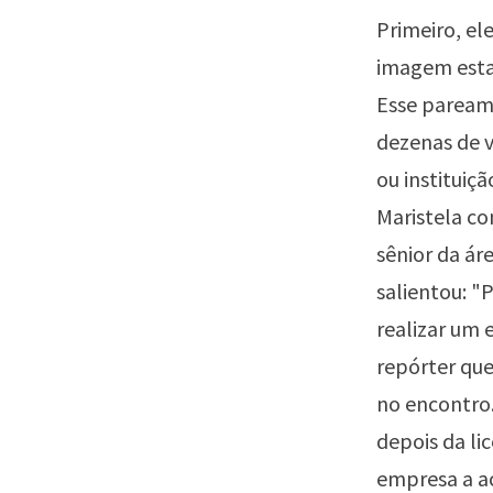
Primeiro, el
imagem esta
Esse paream
dezenas de v
ou instituiç
Maristela c
sênior da ár
salientou: "
realizar um 
repórter que
no encontro.
depois da li
empresa a ac