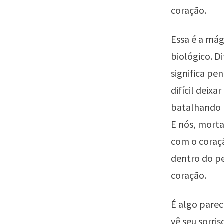
coração.
Essa é a má
biológico. 
significa pe
difícil deix
batalhando p
E nós, mort
com o coraç
dentro do pe
coração.
É algo parec
vê seu sorri