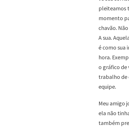
pleiteamos t
momento par
chavão. Não 
A sua. Aquel
é como sua i
hora. Exempl
o gráfico de
trabalho de
equipe.
Meu amigo jo
ela não tinh
também preci