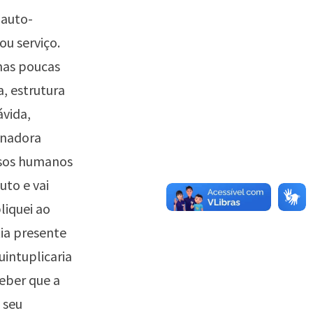
 auto-
u serviço.
mas poucas
a, estrutura
ávida,
enadora
ursos humanos
uto e vai
liquei ao
ia presente
uintuplicaria
eber que a
 seu