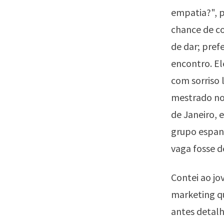
empatia?", p
chance de co
de dar; pref
encontro. El
com sorriso 
mestrado no 
de Janeiro, 
grupo espanh
vaga fosse d
Contei ao jo
marketing qu
antes detalh