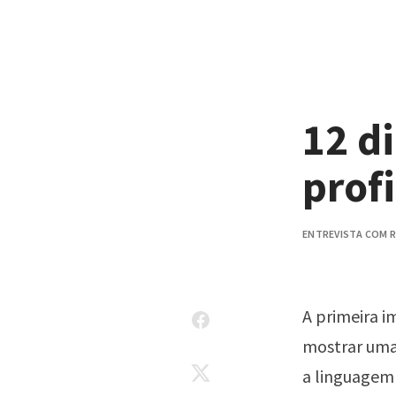
Pular para o conteúdo
12 d
prof
ENTREVISTA COM R
A primeira i
mostrar um
a linguagem