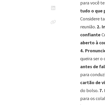
para você te
tudo o que 
Considere t
reunião.
2. 
confiante
Cu
aberto à co
4. Pronunci
queira ser o
antes de fa
para conduz
cartão de vi
do bolso.
7.
para os cola