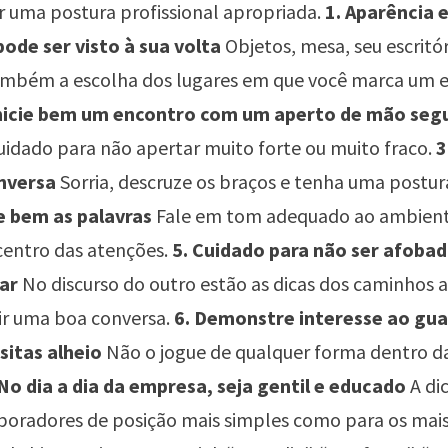
r uma postura profissional apropriada.
1. Aparência 
pode ser visto à sua volta
Objetos, mesa, seu escritór
ambém a escolha dos lugares em que você marca um 
Inicie bem um encontro com um aperto de mão seg
idado para não apertar muito forte ou muito fraco.
3
nversa
Sorria, descruze os braços e tenha uma postur
e bem as palavras
Fale em tom adequado ao ambient
 centro das atenções.
5. Cuidado para não ser afobad
lar
No discurso do outro estão as dicas dos caminhos a
ir uma boa conversa.
6. Demonstre interesse ao gua
sitas alheio
Não o jogue de qualquer forma dentro d
 No dia a dia da empresa, seja gentil e educado
A di
boradores de posição mais simples como para os mai