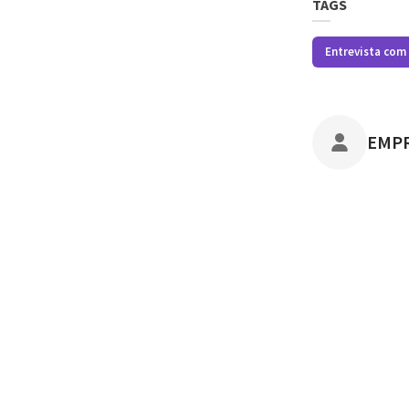
TAGS
Entrevista com
POST
EMP