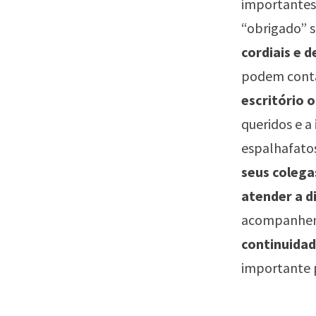
importantes 
“obrigado” 
cordiais e 
podem contar
escritório 
queridos e a
espalhafatos
seus coleg
atender a d
acompanhem 
continuidad
importante 