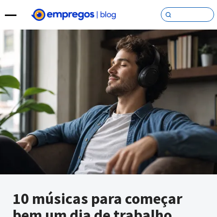
Pular para o conteúdo
10 músicas para começar
bem um dia de trabalho