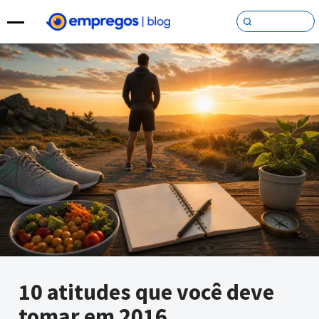
Pular para o conteúdo
10 atitudes que você deve
tomar em 2016